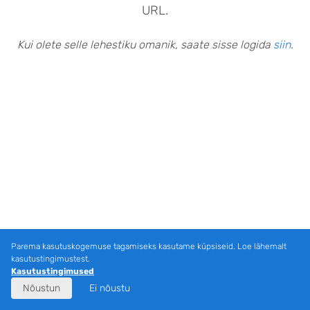
URL.
Kui olete selle lehestiku omanik, saate sisse logida
siin
.
Parema kasutuskogemuse tagamiseks kasutame küpsiseid. Loe lähemalt
kasutustingimustest.
Kasutustingimused
Nõustun
Ei nõustu