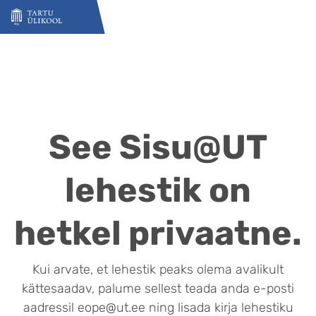
Liigu edasi põhisisu juurde
See Sisu@UT
lehestik on
hetkel privaatne.
Kui arvate, et lehestik peaks olema avalikult
kättesaadav, palume sellest teada anda e-posti
aadressil eope@ut.ee ning lisada kirja lehestiku